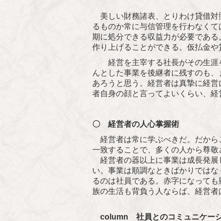
美しい財務諸表、とりわけ貸借対
るものか常に与信管理を行わなくて
期に処分できる収益力が必要である
作り上げることができる。仮払金や
経営を主宰する社長がその生涯を
んとした事業を後継者に残すのも、
あろうと思う。経営者は真摯に経営
者自身の顔と言ってよいくらい、経
〇 経営者の人心掌握術
経営者は常に学ぶべきだ。だからこ
一致することで、多くの人から尊敬
経営者の器以上に事業は成長発展し
い。事業は順調なときばかりではな
るのは社員である。赤字になっても
族の生活も背負う人ならば、経営者
column 社員とのコミュニケー