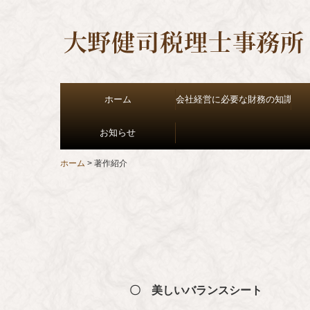
ホーム
会社経営に必要な財務の知識
お知らせ
損益計算書
貸借対照表
キャッシュフロー
経営計画
ホーム
著作紹介
〇 美しいバランスシート