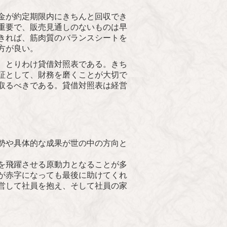
金が約定期限内に
きちんと回収でき
重要で、販売見通しのないものは早
きれば、筋肉質のバランスシートを
方が良い。
、とりわけ貸借対照表である。きち
証として、財務を磨くことが大切で
取るべきである。貸借対照表は経営
勢や具体的な成果が世の中の方向と
を飛躍させる原動力となることが多
が赤字になっても最後に助けてくれ
営して社員を抱え、そして社員の家