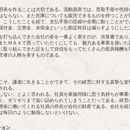
照表を作ることは大切である。流動資産では、受取手形や売掛
はならない。また在庫についても販売できるものを持つことが
。こうしたことを経て、支払手形の圧縮や全
廃に動くことがで
貸付金、立替金、未収金と
いった勘定科目は減らすようにした
打ち込んできた会社の姿を一番よく表すのが、決算書であり
またＭ＆Ａで買っていただくにしても、魅力ある事業を築いた
に取り組んできた証をして自信をもってたくさんの役員報酬を
営者の人柄を表すものである。
そ、謙虚に生きることができて、その経営に対する真摯な姿
される。
ない、とよく言われる。社員を家族同様に思う気持ちが事業
く、ギリギリまで追い詰められてしまうことだってある。経営
懸命に働いてくれる社員の存在が会社の財産である。会社を経
は毎日のように勉強しないといけない。
ション